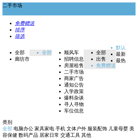
二手市场
免费赠送
排序
筛选
默认
全部
全部
顺风车
全部
最新
廊坊市
招聘信息
出售
最热
房屋租售
免费赠送
二手市场
商家广告
通知公告
入学政策
爆料杂谈
寻人寻物
车位信息
类别
全部
电脑办公
家具家电
手机
文体户外
服装配饰
儿童母婴
美
容保健
数码产品
居家日常
交通工具
其他