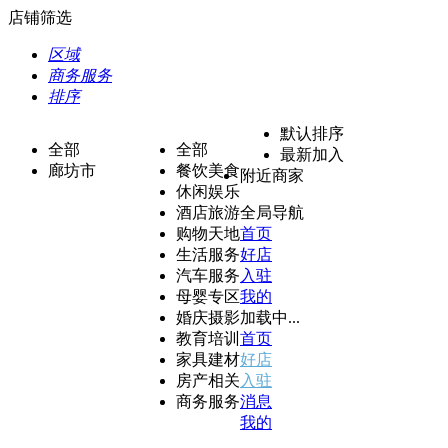
店铺筛选
区域
商务服务
排序
默认排序
全部
全部
最新加入
廊坊市
餐饮美食
附近商家
休闲娱乐
酒店旅游
全局导航
购物天地
首页
生活服务
好店
汽车服务
入驻
母婴专区
我的
婚庆摄影
加载中...
教育培训
首页
家具建材
好店
房产相关
入驻
商务服务
消息
我的